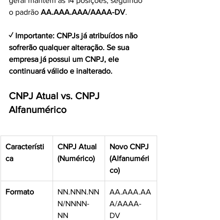
geral mantém as 14 posições, seguindo 
o padrão 
AA.AAA.AAA/AAAA-DV
.
✓ Importante: CNPJs já atribuídos não 
sofrerão qualquer alteração. Se sua 
empresa já possui um CNPJ, ele 
continuará válido e inalterado.
CNPJ Atual vs. CNPJ 
Alfanumérico
Característi
CNPJ Atual 
Novo CNPJ 
ca
(Numérico)
(Alfanuméri
co)
Formato
NN.NNN.NN
AA.AAA.AA
N/NNNN-
A/AAAA-
NN
DV