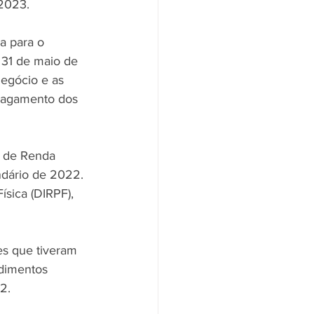
 2023.
a para o 
 31 de maio de 
egócio e as 
 pagamento dos 
o de Renda 
ndário de 2022. 
sica (DIRPF), 
es que tiveram 
dimentos 
2.