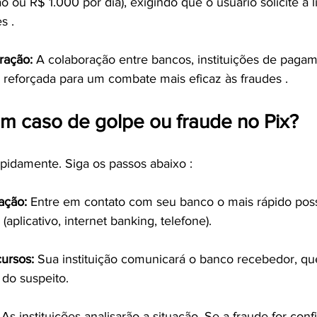
 ou R$ 1.000 por dia), exigindo que o usuário solicite a l
s .
ração:
 A colaboração entre bancos, instituições de paga
 reforçada para um combate mais eficaz às fraudes .
em caso de golpe ou fraude no Pix?
apidamente. Siga os passos abaixo :
ação:
 Entre em contato com seu banco o mais rápido possí
 (aplicativo, internet banking, telefone).
ursos:
 Sua instituição comunicará o banco recebedor, qu
 do suspeito.
 As instituições analisarão a situação. Se a fraude for conf