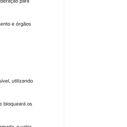
iberação para 
mento e órgãos 
vel, utilizando 
e bloqueará os 
irmada, o valor 