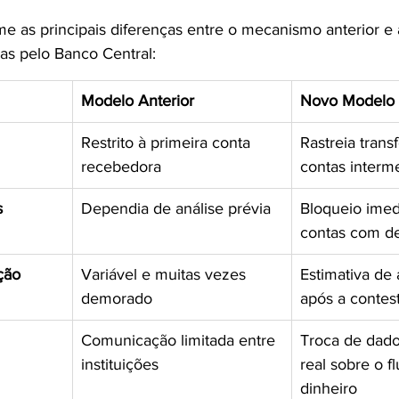
me as principais diferenças entre o mecanismo anterior e 
das pelo Banco Central:
Modelo Anterior
Novo Modelo 
Restrito à primeira conta 
Rastreia trans
recebedora
contas interme
s
Dependia de análise prévia
Bloqueio imed
contas com d
ção
Variável e muitas vezes 
Estimativa de a
demorado
após a contes
Comunicação limitada entre 
Troca de dad
instituições
real sobre o f
dinheiro