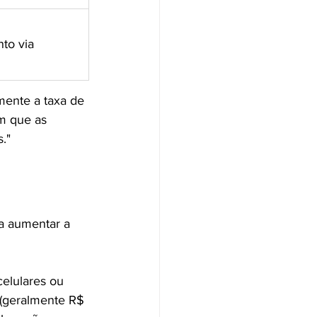
to via 
mente a taxa de 
m que as 
."
a aumentar a 
elulares ou 
(geralmente R$ 