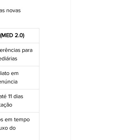
as novas 
(MED 2.0)
ferências para 
diárias
iato em 
enúncia
té 11 dias 
tação
os em tempo 
luxo do 