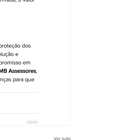
proteção dos 
lução e 
mpromisso em 
MB Assessores
, 
nças para que 
Ver tudo