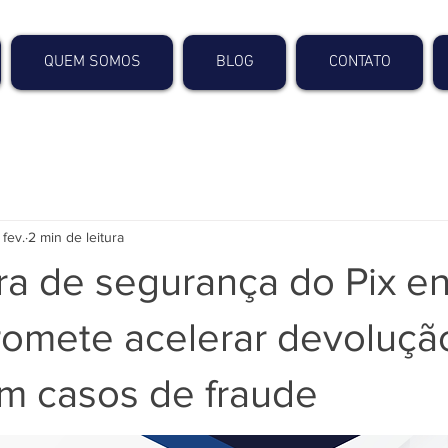
QUEM SOMOS
BLOG
CONTATO
 fev.
2 min de leitura
ra de segurança do Pix e
promete acelerar devoluçã
em casos de fraude