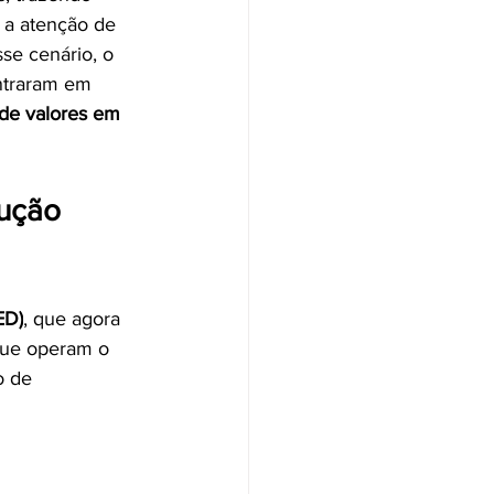
 a atenção de 
se cenário, o 
ntraram em 
 de valores em 
ução 
ED)
, que agora 
 que operam o 
o de 