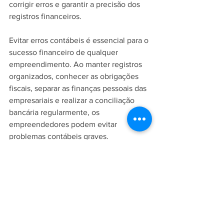
corrigir erros e garantir a precisão dos 
registros financeiros.
Evitar erros contábeis é essencial para o 
sucesso financeiro de qualquer 
empreendimento. Ao manter registros 
organizados, conhecer as obrigações 
fiscais, separar as finanças pessoais das 
empresariais e realizar a conciliação 
bancária regularmente, os 
empreendedores podem evitar 
problemas contábeis graves. 
Além disso, é importante contar com o 
apoio de profissionais contábeis 
qualificados, que possam oferecer 
orientação e suporte adequados para as 
necessidades específicas do negócio.