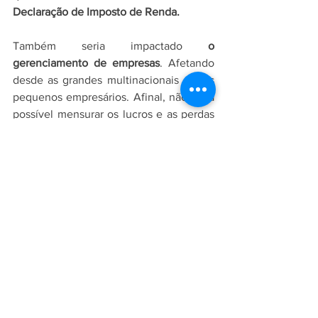
Declaração de Imposto de Renda.
Também seria impactado 
o 
gerenciamento de empresas
. Afetando 
desde as grandes multinacionais até os 
pequenos empresários. Afinal, não seria 
possível mensurar os lucros e as perdas 
em determinados períodos. 
Assim, 
impossibilitando a análise de 
gastos
 de um negócio e inviabilizando a 
manutenção de uma estratégia 
eficiente. 
Sabendo disso, 
torna-se indiscutível a 
importância da contabilidade
 para uma 
empresa, independente de seu porte. 
Tanto na manutenção de seus serviços 