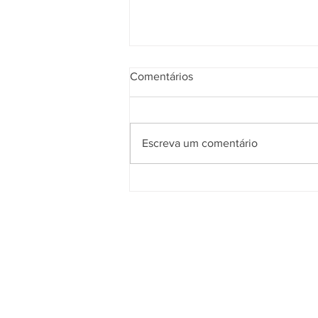
Comentários
Escreva um comentário
Planejamento Tributário: O
Guia Completo para sua
Empresa em Junho de 2026
MACB SERVICOS LTDA
37.266.201/0001-45