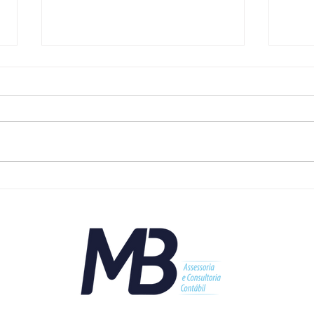
Limpe seu Nome e Recupere
Nem 
seu Crédito: Tudo sobre o
ante
Novo Desenrola Brasil e o uso
quem
do FGTS
CNP
CON
Salv
Aven
CEO 
Cami