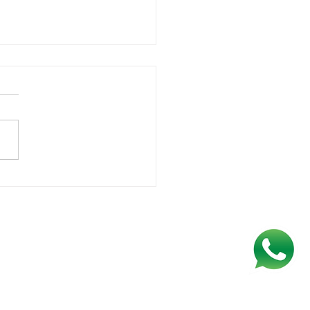
todos receberão o 13º
cipado pelo INSS; veja
 fica de fora
J MB ASSESSORIA E CONSULTORIA
TÁBIL:
23.029.072/0001/67
ador, BA
ida Tancredo Neves, nº2539,
Salvador Shopping, Sala 806,
nho das Árvores. 41.820-021